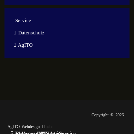
Service
Datenschutz
AgITO
Copyright © 2026 |
AgITO Webdesign Lindau
» Logogestaltung
» mehr zu unserem Service
» Flyer und Plakate
» mehr zu CMS
» Referenzen
mehr zu Webdesign